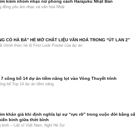
 tìm kiếm nhóm nhạc nữ phong cách Harajuku Nhật Bản
ng đồng yêu âm nhạc và văn hóa Nhật
NG CÓ HÀ BÁ” HÉ MỞ CHẤT LIỆU VĂN HOÁ TRONG “ÚT LAN 2”
t chính thức hé lộ First Look Poster của dự án
7 công bố 14 dự án tiềm năng lọt vào Vòng Thuyết trình
ng bố Top 14 dự án tiềm năng
tim khán giả khi định nghĩa lại sự “rực rỡ” trong cuộc đời bằng c
iến binh giữa thời bình
binh – Liệt sĩ Việt Nam, Nghỉ Hè Sợ