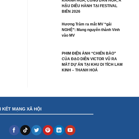
KHÁNH HÒA, CÙNG DÀN HOA, Á
HẬU DIỄU HÀNH TẠI FESTIVAL
BIỂN 2026
Hương Tràm ra mắt MV “gái
NGHỆ”: Mang nguyên thành Vinh
vào MV
PHIM ĐIỆN ẢNH “CHIẾN BÀO”
CỦA ĐẠO DIỄN VICTOR VŨ RA
MẮT DỰ ÁN TẠI KHU DI TÍCH LAM
KINH – THANH HOÁ
N KẾT MẠNG XÃ HỘI