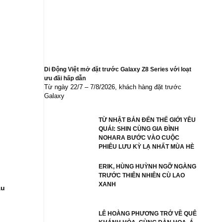
thoại
tái
xuất
Di Động Việt mở đặt trước Galaxy Z8 Series với loạt
ưu đãi hấp dẫn
Từ ngày 22/7 – 7/8/2026, khách hàng đặt trước
Galaxy
TỪ NHẬT BẢN ĐẾN THẾ GIỚI YÊU
QUÁI: SHIN CÙNG GIA ĐÌNH
NOHARA BƯỚC VÀO CUỘC
PHIÊU LƯU KỲ LẠ NHẤT MÙA HÈ
ERIK, HÙNG HUỲNH NGỠ NGÀNG
TRƯỚC THIÊN NHIÊN CÙ LAO
XANH
âu
LÊ HOÀNG PHƯƠNG TRỞ VỀ QUÊ