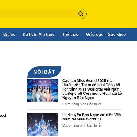
– Địa ốc
Du lịch- Ẩm thực
Thể thao
Giáo dục – Sức khỏe
NỔI BẬT
Các tân Miss Grand 2025 tha
thướt trên Thảm đỏ buổi Công bố
lịch trình Miss World tại Việt Nam
và Send-off Ceremony Hoa hậu Lê
Nguyễn Bảo Ngọc
ở
Chức năng bình luận bị tắt
Các
tân
Lê Nguyễn Bảo Ngọc đại diện Việt
mọi
Miss
Nam tại Miss World 73
Grand
ở
Chức năng bình luận bị tắt
2025
Lê
tha
Nguyễn
thướt