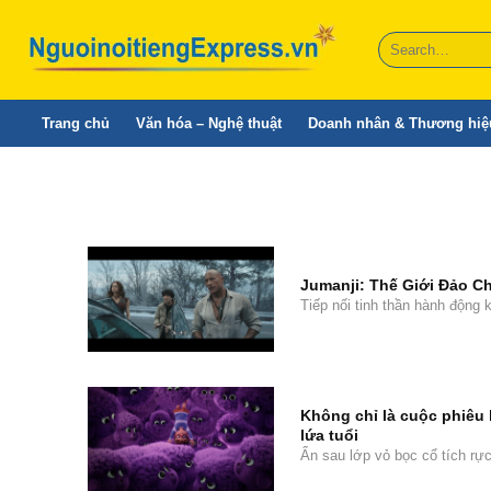
Skip
to
content
Trang chủ
Văn hóa – Nghệ thuật
Doanh nhân & Thương hiệ
Jumanji: Thế Giới Đảo Chi
Tiếp nối tinh thần hành động 
Không chỉ là cuộc phiêu 
lứa tuổi
Ẩn sau lớp vỏ bọc cổ tích rự