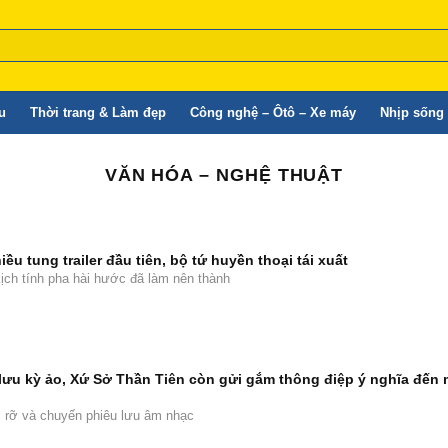
u
Thời trang & Làm đẹp
Công nghệ – Ôtô – Xe máy
Nhịp sống 
VĂN HÓA – NGHỆ THUẬT
ều tung trailer đầu tiên, bộ tứ huyền thoại tái xuất
kịch tính pha hài hước đã làm nên thành
lưu kỳ ảo, Xứ Sở Thần Tiên còn gửi gắm thông điệp ý nghĩa đến 
c rỡ và chuyến phiêu lưu âm nhạc