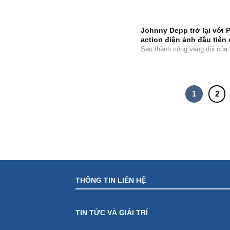
Johnny Depp trở lại với 
action điện ảnh đầu tiên
Sau thành công vang dội của t
1
2
THÔNG TIN LIÊN HỆ
TIN TỨC VÀ GIẢI TRÍ