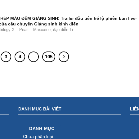
PHÉP MÀU ĐÊM GIÁNG SINH: Trailer đầu tiên hé lộ phiên bản live-
 của câu chuyện Giáng sinh kinh điển
rilogy X – Pearl – Maxxxine, đạo diễn Ti
3
4
…
105
DANH MỤC BÀI VIÊT
LIÊ
DANH MỤC
Chưa phân loại