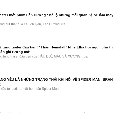
oster mới phim Lên Hương : hé lộ những mối quan hệ sẽ làm thay
hững nút thắt của câu chuyện, Lên Hương lựa
ng trailer đầu tiên: “Thần Heimdall” Idris Elba hội ngộ “phù t
tấn giả tưởng mới
hức tung trailer đầu tiên của HẬU DUỆ MÁU VÀ XƯƠNG (tựa
ÁNG YÊU LÀ NHỮNG TRẠNG THÁI KHI NÓI VỀ SPIDER-MAN: BRA
)
 đảo tại buổi ra mắt bom tấn Spider-Man: