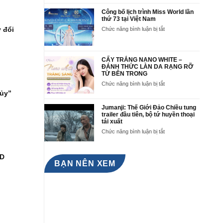
Bảo
trên
Ngọc
Công bố lịch trình Miss World lần
Thảm
đại
thứ 73 tại Việt Nam
đỏ
diện
buổi
 đổi
ở
Chức năng bình luận bị tắt
Việt
Công
Công
Nam
bố
bố
tại
lịch
lịch
Miss
trình
trình
CẤY TRẮNG NANO WHITE –
World
Miss
Miss
ĐÁNH THỨC LÀN DA RẠNG RỠ
73
World
TỪ BÊN TRONG
World
tại
lần
ở
Chức năng bình luận bị tắt
Việt
thứ
CẤY
hủy”
Nam
73
TRẮNG
và
tại
NANO
Jumanji: Thế Giới Đảo Chiều tung
Send-
Việt
WHITE
trailer đầu tiên, bộ tứ huyền thoại
off
Nam
–
tái xuất
Ceremony
ĐÁNH
ở
Chức năng bình luận bị tắt
Hoa
THỨC
Jumanji:
hậu
LÀN
Thế
Lê
DA
Giới
Nguyễn
ND
RẠNG
Đảo
BẠN NÊN XEM
Bảo
RỠ
Chiều
Ngọc
TỪ
tung
BÊN
trailer
TRONG
đầu
tiên,
bộ
tứ
huyền