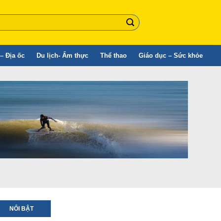
– Địa ốc
Du lịch- Ẩm thực
Thể thao
Giáo dục – Sức khỏe
NỔI BẬT