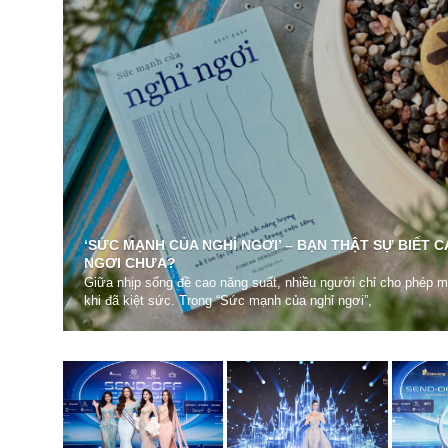
‘SỨC MẠNH CỦA NGHỈ NGƠI’ – BẠN THẬT SỰ BIẾT 
NGƠI CHƯA?
Giữa nhịp sống đề cao năng suất, nhiều người chỉ cho phép m
khi đã kiệt sức. Trong “Sức mạnh của nghỉ ngơi”,