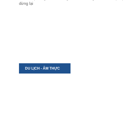
dừng lại
DU LỊCH - ẨM THỰC