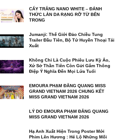
CẤY TRẮNG NANO WHITE – ĐÁNH
THỨC LÀN DA RẠNG RỠ TỪ BÊN
TRONG
Jumanji: Thế Giới Đảo Chiều Tung
Trailer Đầu Tiên, Bộ Tứ Huyền Thoại Tái
Xuất
Không Chỉ Là Cuộc Phiêu Lưu Kỳ Ảo,
Xứ Sở Thần Tiên Còn Gửi Gắm Thông
Điệp Ý Nghĩa Đến Mọi Lứa Tuổi
EMOURA PHẠM ĐĂNG QUANG MISS
GRAND VIETNAM 2026 CHUNG KẾT
MISS GRAND VIETNAM 2026
LÝ DO EMOURA PHẠM ĐĂNG QUANG
MISS GRAND VIETNAM 2026
Hạ Anh Xuất Hiện Trong Poster Mới
Phim Lên Hương : Hé Lộ Những Mối