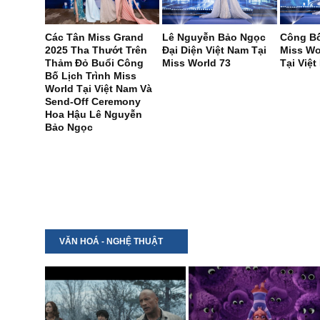
Các Tân Miss Grand
Lê Nguyễn Bảo Ngọc
Công Bố
2025 Tha Thướt Trên
Đại Diện Việt Nam Tại
Miss Wo
Thảm Đỏ Buổi Công
Miss World 73
Tại Việ
Bố Lịch Trình Miss
World Tại Việt Nam Và
Send-Off Ceremony
Hoa Hậu Lê Nguyễn
Bảo Ngọc
VĂN HOÁ - NGHỆ THUẬT