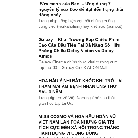
‘Sức mạnh của Đạo’ – Ứng dụng 7
nguyên lý của Đạo để đạt đến trạng thái
dòng chảy
Trong nhịp sống hiện đại, hội chứng cuồng
công việc (workaholism) hay kiệt sức (burnout)
Galaxy – Khai Trương Rạp Chiếu Phim
Cao Cấp Đầu Tiên Tại Đà Nẵng Sở Hữu
Phòng Chiếu Dolby Vision và Dolby
Atmos
Galaxy Cinema chính thức khai trương cụm
rạp thứ 30 – Galaxy CineX AEON Mall
HOA HẬU Ý NHI BẬT KHÓC KHI TRỞ LẠI
THĂM MÁI ẤM BỆNH NHÂN UNG THƯ
SAU 3 NĂM
Trong dịp trở về Việt Nam nghỉ hè sau thời
gian học tập tại Úc,
MISS COSMO VÀ HOA HẬU HOÀN VŨ
VIỆT NAM LAN TỎA NHỮNG GIÁ TRỊ
TÍCH CỰC ĐẾN XÃ HỘI TRONG THÁNG
HÀNH ĐỘNG VÌ CỘNG ĐỒNG