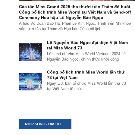
Các tân Miss Grand 2025 tha thướt trên Thảm đỏ buổi
Công bố lịch trình Miss World tại Việt Nam và Send-off
Ceremony Hoa hậu Lê Nguyễn Bảo Ngọc
Á hậu Võ Đoàn Bảo Hà, Phan Lê Kim Ngọc, Trịnh Yến Nhi khoe
sắc tươi tắn tại Thảm đỏ Họp báo Công bố lịch
Lê Nguyễn Bảo Ngọc đại diện Việt Nam
tại Miss World 73
Lễ send-off cho Miss World Vietnam 2024 Lê
Nguyễn Bảo Ngọc, chính thức khởi động
Công bố lịch trình Miss World lần thứ
73 tại Việt Nam
Ngày 3/8, ban tổ chức Miss World lần thứ 73
tại Việt Nam tổ chức
NHỊP SỐNG - ĐỊA ỐC