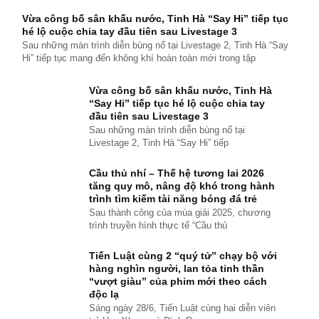
Vừa công bố sân khấu nước, Tinh Hà “Say Hi” tiếp tục
hé lộ cuộc chia tay đầu tiên sau Livestage 3
Sau những màn trình diễn bùng nổ tại Livestage 2, Tinh Hà “Say
i
Hi” tiếp tục mang đến không khí hoàn toàn mới trong tập
Vừa công bố sân khấu nước, Tinh Hà
“Say Hi” tiếp tục hé lộ cuộc chia tay
đầu tiên sau Livestage 3
Sau những màn trình diễn bùng nổ tại
Livestage 2, Tinh Hà “Say Hi” tiếp
Cầu thủ nhí – Thế hệ tương lai 2026
tăng quy mô, nâng độ khó trong hành
trình tìm kiếm tài năng bóng đá trẻ
Sau thành công của mùa giải 2025, chương
trình truyền hình thực tế “Cầu thủ
Tiến Luật cùng 2 “quý tử” chạy bộ với
hàng nghìn người, lan tỏa tinh thần
“vượt giàu” của phim mới theo cách
độc lạ
Sáng ngày 28/6, Tiến Luật cùng hai diễn viên