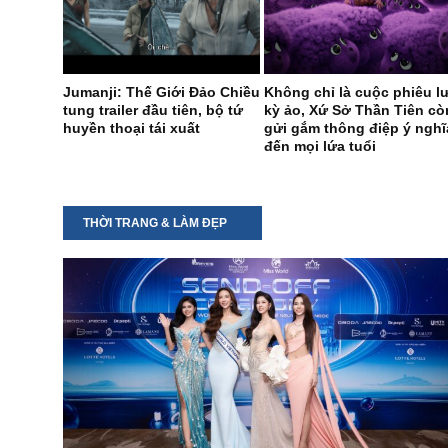
Jumanji: Thế Giới Đảo Chiều
Không chỉ là cuộc phiêu l
tung trailer đầu tiên, bộ tứ
kỳ ảo, Xứ Sở Thần Tiên cò
huyền thoại tái xuất
gửi gắm thông điệp ý nghĩ
đến mọi lứa tuổi
THỜI TRANG & LÀM ĐẸP