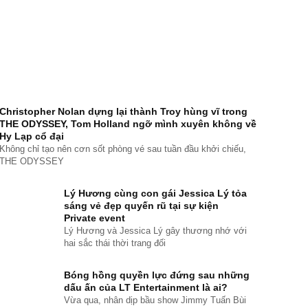
 NHÃN, CẢM XÚC,
Giới thiệu Chương trình tìm
“ĐẤT CÓ 
NG YÊU LÀ NHỮNG
kiếm nhóm nhạc nữ phong
CÓ HÀ BÁ
NG THÁI KHI NÓI VỀ
cách Harajuku Nhật Bản
LIỆU VĂN
DER-MAN: BRAND NEW
LAN 2”
Christopher Nolan dựng lại thành Troy hùng vĩ trong
 (KHỞI ĐẦU MỚI)
THE ODYSSEY, Tom Holland ngỡ mình xuyên không về
Hy Lạp cổ đại
Không chỉ tạo nên cơn sốt phòng vé sau tuần đầu khởi chiếu,
THE ODYSSEY
Lý Hương cùng con gái Jessica Lý tỏa
sáng vẻ đẹp quyến rũ tại sự kiện
Private event
Lý Hương và Jessica Lý gây thương nhớ với
hai sắc thái thời trang đối
Bóng hồng quyền lực đứng sau những
dấu ấn của LT Entertainment là ai?
Vừa qua, nhân dịp bầu show Jimmy Tuấn Bùi