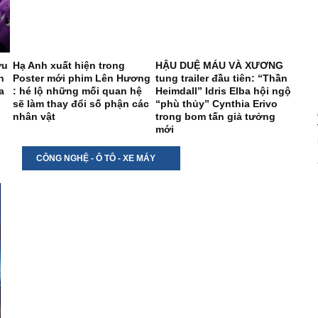
ưu
Hạ Anh xuất hiện trong
HẬU DUỆ MÁU VÀ XƯƠNG
MÃN
n
Poster mới phim Lên Hương
tung trailer đầu tiên: “Thần
ĐÁ
a
: hé lộ những mối quan hệ
Heimdall” Idris Elba hội ngộ
TRẠ
sẽ làm thay đổi số phận các
“phù thủy” Cynthia Erivo
SPI
nhân vật
trong bom tấn giả tưởng
DAY
mới
CÔNG NGHỆ - Ô TÔ - XE MÁY