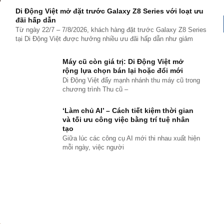
Di Động Việt mở đặt trước Galaxy Z8 Series với loạt ưu
đãi hấp dẫn
Từ ngày 22/7 – 7/8/2026, khách hàng đặt trước Galaxy Z8 Series
tại Di Động Việt được hưởng nhiều ưu đãi hấp dẫn như giảm
Máy cũ còn giá trị: Di Động Việt mở
rộng lựa chọn bán lại hoặc đổi mới
Di Động Việt đẩy mạnh nhánh thu máy cũ trong
chương trình Thu cũ –
‘Làm chủ AI’ – Cách tiết kiệm thời gian
và tối ưu công việc bằng trí tuệ nhân
tạo
Giữa lúc các công cụ AI mới thi nhau xuất hiện
mỗi ngày, việc người