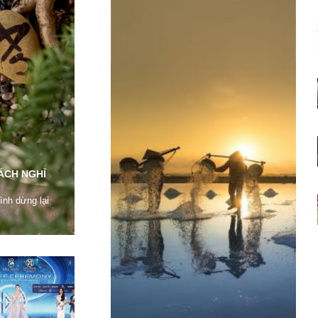
CÁCH NGHỈ
ình dừng lại