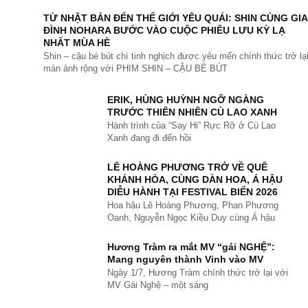
TỪ NHẬT BẢN ĐẾN THẾ GIỚI YÊU QUÁI: SHIN CÙNG GIA
ĐÌNH NOHARA BƯỚC VÀO CUỘC PHIÊU LƯU KỲ LẠ
NHẤT MÙA HÈ
Shin – cậu bé bút chì tinh nghịch được yêu mến chính thức trở lạ
màn ảnh rộng với PHIM SHIN – CẬU BÉ BÚT
ERIK, HÙNG HUỲNH NGỠ NGÀNG
TRƯỚC THIÊN NHIÊN CÙ LAO XANH
Hành trình của “Say Hi” Rực Rỡ ở Cù Lao
Xanh đang đi đến hồi
LÊ HOÀNG PHƯƠNG TRỞ VỀ QUÊ
KHÁNH HÒA, CÙNG DÀN HOA, Á HẬU
DIỄU HÀNH TẠI FESTIVAL BIỂN 2026
Hoa hậu Lê Hoàng Phương, Phan Phương
Oanh, Nguyễn Ngọc Kiều Duy cùng Á hậu
Hương Tràm ra mắt MV “gái NGHỆ”:
Mang nguyên thành Vinh vào MV
Ngày 1/7, Hương Tràm chính thức trở lại với
MV Gái Nghệ – một sáng