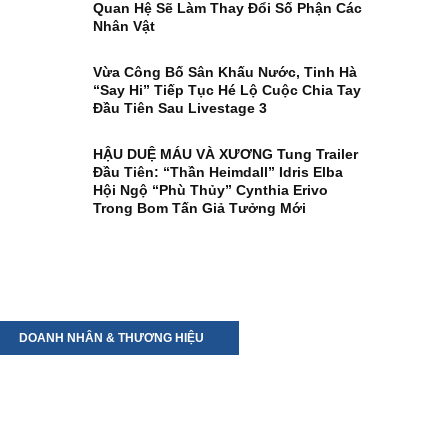
Quan Hệ Sẽ Làm Thay Đổi Số Phận Các
Nhân Vật
Vừa Công Bố Sân Khấu Nước, Tinh Hà
“Say Hi” Tiếp Tục Hé Lộ Cuộc Chia Tay
Đầu Tiên Sau Livestage 3
HẬU DUỆ MÁU VÀ XƯƠNG Tung Trailer
Đầu Tiên: “Thần Heimdall” Idris Elba
Hội Ngộ “phù Thủy” Cynthia Erivo
Trong Bom Tấn Giả Tưởng Mới
DOANH NHÂN & THƯƠNG HIỆU