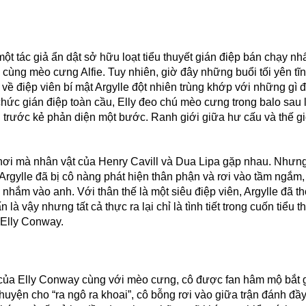
tác giả ẩn dật sở hữu loạt tiểu thuyết gián điệp bán chạy nhấ
cùng mèo cưng Alfie. Tuy nhiên, giờ đây những buổi tối yên tĩ
về điệp viên bí mật Argylle đột nhiên trùng khớp với những gì 
 chức gián điệp toàn cầu, Elly đeo chú mèo cưng trong balo sau 
 trước kẻ phản diện một bước. Ranh giới giữa hư cấu và thế gi
ối, nơi mà nhân vật của Henry Cavill và Dua Lipa gặp nhau. Nhưn
Argylle đã bị cô nàng phát hiện thân phận và rơi vào tầm ngắm
nhắm vào anh. Với thân thế là một siêu điệp viên, Argylle đã th
à vậy nhưng tất cả thực ra lại chỉ là tình tiết trong cuốn tiểu t
 Elly Conway.
ch của Elly Conway cùng với mèo cưng, cô được fan hâm mộ bắt 
chuyện cho “ra ngô ra khoai”, cô bỗng rơi vào giữa trận đánh đầy