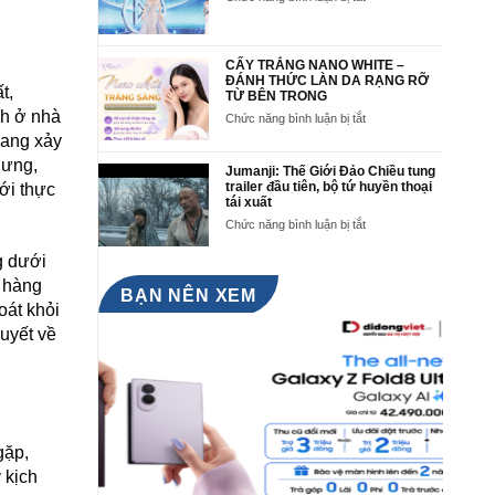
Việt
Công
Công
Nam
bố
bố
tại
lịch
lịch
Miss
trình
trình
CẤY TRẮNG NANO WHITE –
World
Miss
Miss
ĐÁNH THỨC LÀN DA RẠNG RỠ
73
t,
World
TỪ BÊN TRONG
World
tại
lần
nh ở nhà
ở
Chức năng bình luận bị tắt
Việt
thứ
CẤY
đang xảy
Nam
73
TRẮNG
và
tại
lưng,
NANO
Jumanji: Thế Giới Đảo Chiều tung
Send-
Việt
WHITE
trailer đầu tiên, bộ tứ huyền thoại
ới thực
off
Nam
–
tái xuất
Ceremony
ĐÁNH
ở
Chức năng bình luận bị tắt
Hoa
THỨC
Jumanji:
hậu
LÀN
Thế
g dưới
Lê
DA
Giới
Nguyễn
, hàng
RẠNG
Đảo
BẠN NÊN XEM
Bảo
RỠ
Chiều
oát khỏi
Ngọc
TỪ
tung
huyết về
BÊN
trailer
TRONG
đầu
tiên,
bộ
tứ
huyền
thoại
gặp,
tái
xuất
 kịch