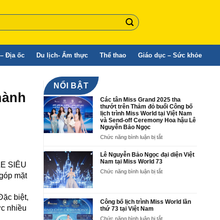
– Địa ốc
Du lịch- Ẩm thực
Thể thao
Giáo dục – Sức khỏe
NỔI BẬT
hành
Các tân Miss Grand 2025 tha
thướt trên Thảm đỏ buổi Công bố
lịch trình Miss World tại Việt Nam
và Send-off Ceremony Hoa hậu Lê
Nguyễn Bảo Ngọc
ở
Chức năng bình luận bị tắt
Các
tân
Lê Nguyễn Bảo Ngọc đại diện Việt
Miss
Nam tại Miss World 73
LLE SIÊU
Grand
ở
Chức năng bình luận bị tắt
2025
 góp mặt
Lê
tha
Nguyễn
thướt
Bảo
trên
ặc biệt,
Ngọc
Công bố lịch trình Miss World lần
Thảm
ợc nhiều
đại
thứ 73 tại Việt Nam
đỏ
diện
buổi
ở
Chức năng bình luận bị tắt