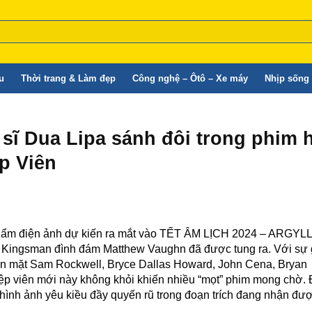
u
Thời trang & Làm đẹp
Công nghệ – Ôtô – Xe máy
Nhịp sống 
a sĩ Dua Lipa sánh đôi trong phim 
p Viên
êu phẩm điện ảnh dự kiến ra mắt vào TẾT ÂM LỊCH 2024 – ARGY
t Kingsman đình đám Matthew Vaughn đã được tung ra. Với sự
uen mặt Sam Rockwell, Bryce Dallas Howard, John Cena, Bryan
ệp viên mới này không khỏi khiến nhiều “mọt” phim mong chờ. Đ
hình ảnh yêu kiều đầy quyến rũ trong đoạn trích đang nhận đư