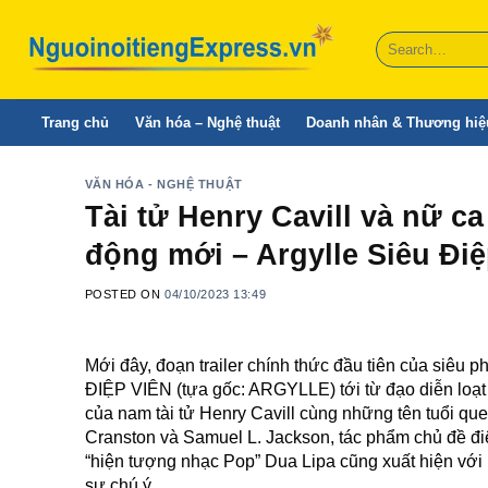
Skip
to
content
Trang chủ
Văn hóa – Nghệ thuật
Doanh nhân & Thương hiệ
VĂN HÓA - NGHỆ THUẬT
Tài tử Henry Cavill và nữ c
động mới – Argylle Siêu Điệ
POSTED ON
04/10/2023 13:49
Mới đây, đoạn trailer chính thức đầu tiên của si
ĐIỆP VIÊN (tựa gốc: ARGYLLE) tới từ đạo diễn loạ
của nam tài tử Henry Cavill cùng những tên tuổi q
Cranston và Samuel L. Jackson, tác phẩm chủ đề đi
“hiện tượng nhạc Pop” Dua Lipa cũng xuất hiện với 
sự chú ý.