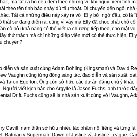
ẻ khác, mà tất cả họ đều đem theo những vũ khí nguy hiểm tính m
 theo tên tình báo nhảy dù tẩu thoát. Di chuyển đến ngôi nhà
hác. Tất cả những điều này xảy ra với Elly bởi ngờ đâu, cô là “
 đó thật sự đang diễn ra, cũng vì vậy mà Elly đã chọc phải chỗ c
n cô bởi khả năng có thể viết ra chương tiếp theo, cho mật vụ 
g đầy thử thách mà chỉ những điêp viên mới có thể thực hiện, Ell
âu chuyện?
iễn và sản xuất cùng Adam Bohling (Kingsman) và David Re
thew Vaughn cũng từng đồng sáng tác, đạo diễn và sản xuất loạt
 và Taron Egerton. Ông còn sở hữu các dự án đáng chú ý khác
. Người viết kịch bản cho Argylle là Jason Fuchs, anh trước đâ
ntal Drift. Fuchs cũng sẽ là nhà sản xuất cùng với Vaughn, A
nry Cavill, nam thần sở hữu nhiều tác phẩm nổi tiếng và từng là
el, Batman v Superman: Dawn of Justice và Justice League. Cạ