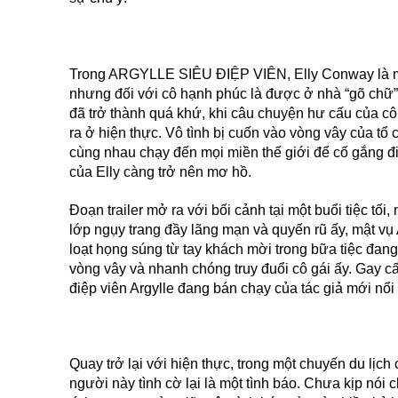
Trong ARGYLLE SIÊU ĐIỆP VIÊN, Elly Conway là một 
nhưng đối với cô hạnh phúc là được ở nhà “gõ chữ” 
đã trở thành quá khứ, khi câu chuyện hư cấu của cô 
ra ở hiện thực. Vô tình bị cuốn vào vòng vây của tổ
cùng nhau chạy đến mọi miền thế giới để cố gắng đi
của Elly càng trở nên mơ hồ.
Đoạn trailer mở ra với bối cảnh tại một buổi tiệc t
lớp ngụy trang đầy lãng mạn và quyến rũ ấy, mật vụ 
loạt họng súng từ tay khách mời trong bữa tiệc đang 
vòng vây và nhanh chóng truy đuổi cô gái ấy. Gay cấn l
điệp viên Argylle đang bán chạy của tác giả mới nổi
Quay trở lại với hiện thực, trong một chuyến du lị
người này tình cờ lại là một tình báo. Chưa kịp nói 