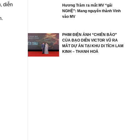
, diễn
Hương Tràm ra mắt MV “gái
NGHỆ”: Mang nguyên thành Vinh
vào MV
n.
PHIM ĐIỆN ẢNH “CHIẾN BÀO”
CỦA ĐẠO DIỄN VICTOR VŨ RA
MẮT DỰ ÁN TẠI KHU DI TÍCH LAM
KINH – THANH HOÁ