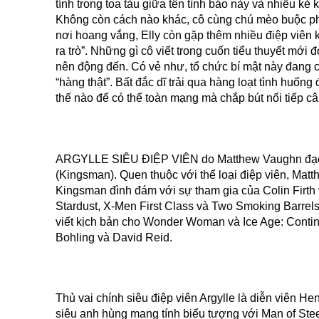
tính trong toa tàu giữa tên tình báo này và nhiều k
Không còn cách nào khác, cô cùng chú mèo buộc phải
nơi hoang vắng, Elly còn gặp thêm nhiều điệp viên k
ra trò”. Những gì cô viết trong cuốn tiểu thuyết mới
nên động đến. Có vẻ như, tổ chức bí mật này đang cầ
“hàng thật”. Bất đắc dĩ trải qua hàng loạt tình huốn
thế nào để có thể toàn mạng mà chắp bút nối tiếp c
ARGYLLE SIÊU ĐIỆP VIÊN do Matthew Vaughn đạo d
(Kingsman). Quen thuộc với thể loại điệp viên, Mat
Kingsman đình đám với sự tham gia của Colin Firth
Stardust, X-Men First Class và Two Smoking Barrels
viết kịch bản cho Wonder Woman và Ice Age: Contine
Bohling và David Reid.
Thủ vai chính siêu điệp viên Argylle là diễn viên He
siêu anh hùng mang tính biểu tượng với Man of Ste