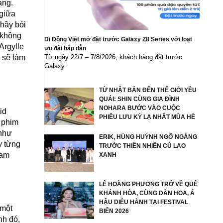
ạng.
 giữa
thầy bói
ô không
Di Động Việt mở đặt trước Galaxy Z8 Series với loạt
Argylle
ưu đãi hấp dẫn
Từ ngày 22/7 – 7/8/2026, khách hàng đặt trước
y sẽ làm
Galaxy
TỪ NHẬT BẢN ĐẾN THẾ GIỚI YÊU
QUÁI: SHIN CÙNG GIA ĐÌNH
NOHARA BƯỚC VÀO CUỘC
id
PHIÊU LƯU KỲ LẠ NHẤT MÙA HÈ
 phim
 như
ERIK, HÙNG HUỲNH NGỠ NGÀNG
y từng
TRƯỚC THIÊN NHIÊN CÙ LAO
dam
XANH
LÊ HOÀNG PHƯƠNG TRỞ VỀ QUÊ
KHÁNH HÒA, CÙNG DÀN HOA, Á
HẬU DIỄU HÀNH TẠI FESTIVAL
 một
BIỂN 2026
nh đó,