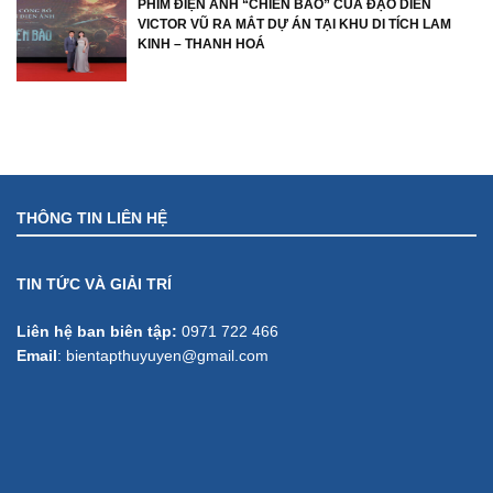
PHIM ĐIỆN ẢNH “CHIẾN BÀO” CỦA ĐẠO DIỄN
VICTOR VŨ RA MẮT DỰ ÁN TẠI KHU DI TÍCH LAM
KINH – THANH HOÁ
THÔNG TIN LIÊN HỆ
TIN TỨC VÀ GIẢI TRÍ
Liên hệ ban biên tập:
0971 722 466
Email
:
bientapthuyuyen@gmail.com