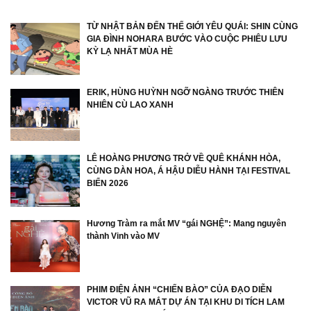
TỪ NHẬT BẢN ĐẾN THẾ GIỚI YÊU QUÁI: SHIN CÙNG
GIA ĐÌNH NOHARA BƯỚC VÀO CUỘC PHIÊU LƯU
KỲ LẠ NHẤT MÙA HÈ
ERIK, HÙNG HUỲNH NGỠ NGÀNG TRƯỚC THIÊN
NHIÊN CÙ LAO XANH
LÊ HOÀNG PHƯƠNG TRỞ VỀ QUÊ KHÁNH HÒA,
CÙNG DÀN HOA, Á HẬU DIỄU HÀNH TẠI FESTIVAL
BIỂN 2026
Hương Tràm ra mắt MV “gái NGHỆ”: Mang nguyên
thành Vinh vào MV
PHIM ĐIỆN ẢNH “CHIẾN BÀO” CỦA ĐẠO DIỄN
VICTOR VŨ RA MẮT DỰ ÁN TẠI KHU DI TÍCH LAM