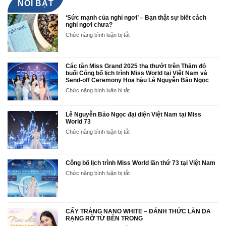
NỔI BẬT
‘Sức mạnh của nghỉ ngơi’ – Bạn thật sự biết cách
nghỉ ngơi chưa?
ở
Chức năng bình luận bị tắt
‘Sức
mạnh
của
nghỉ
Các tân Miss Grand 2025 tha thướt trên Thảm đỏ
ngơi’
buổi Công bố lịch trình Miss World tại Việt Nam và
Send-off Ceremony Hoa hậu Lê Nguyễn Bảo Ngọc
–
Bạn
ở
Chức năng bình luận bị tắt
thật
Các
sự
tân
biết
Miss
Lê Nguyễn Bảo Ngọc đại diện Việt Nam tại Miss
cách
Grand
World 73
nghỉ
2025
ở
Chức năng bình luận bị tắt
ngơi
tha
Lê
chưa?
thướt
Nguyễn
trên
Bảo
Thảm
Ngọc
Công bố lịch trình Miss World lần thứ 73 tại Việt Nam
đỏ
đại
ở
Chức năng bình luận bị tắt
buổi
diện
Công
Công
Việt
bố
bố
Nam
lịch
lịch
tại
trình
trình
Miss
Miss
CẤY TRẮNG NANO WHITE – ĐÁNH THỨC LÀN DA
Miss
World
RẠNG RỠ TỪ BÊN TRONG
World
World
73
lần
tại