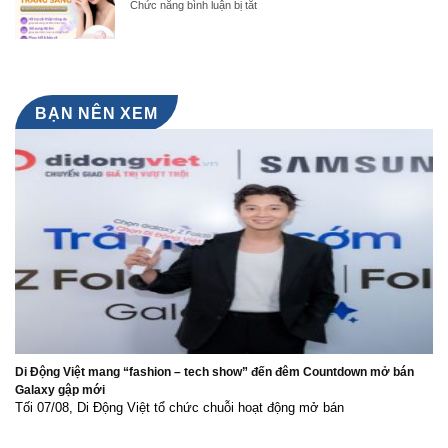
ở
Chức năng bình luận bị tắt
thứ
Việt
CẤY
73
Nam
TRẮNG
tại
và
NANO
Việt
Send-
WHITE
Nam
off
–
Ceremony
ĐÁNH
Hoa
THỨC
BẠN NÊN XEM
hậu
LÀN
Lê
DA
Nguyễn
RẠNG
Bảo
RỠ
Ngọc
TỪ
BÊN
TRONG
Di Động Việt mang “fashion – tech show” đến đêm Countdown mở bán
Galaxy gập mới
Tối 07/08, Di Động Việt tổ chức chuỗi hoạt động mở bán