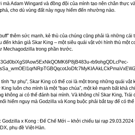
i mà Adam Wingard và đồng đội của mình tạo nên chân thực và c
phá, cho dù vùng đất này nguy hiểm đến nhường nào.
buff” thêm sức mạnh, kẻ thù của chúng cũng phải là những cái 
u đến khán giả Skar King – một siêu quái vật với hình thù một 
hư Mechagodzilla trong phần trước.
ính “tự phụ”, Skar King có thể coi là một trong những quái vật 
King luôn cho mình là một “bạo chúa”, một kẻ mạnh bất khả chi
ng không ai có thể đánh bại mình. Và không chỉ Skar King, Trái 
ối hiểm nguy mà Godzilla và Kong buộc phải bắt tay để có thể
zilla x Kong : Đế Chế Mới – khởi chiếu tại rạp 29.03.2024 
4DX, phụ đề Việt-Hàn.