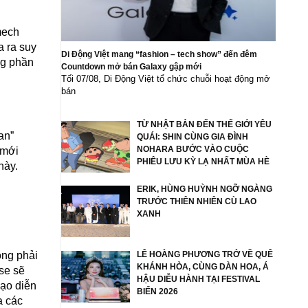
mech
a ra suy
Di Động Việt mang “fashion – tech show” đến đêm
ng phần
Countdown mở bán Galaxy gập mới
Tối 07/08, Di Động Việt tổ chức chuỗi hoạt động mở
bán
TỪ NHẬT BẢN ĐẾN THẾ GIỚI YÊU
an”
QUÁI: SHIN CÙNG GIA ĐÌNH
NOHARA BƯỚC VÀO CUỘC
 mới
PHIÊU LƯU KỲ LẠ NHẤT MÙA HÈ
này.
ERIK, HÙNG HUỲNH NGỠ NGÀNG
TRƯỚC THIÊN NHIÊN CÙ LAO
XANH
ông phải
LÊ HOÀNG PHƯƠNG TRỞ VỀ QUÊ
KHÁNH HÒA, CÙNG DÀN HOA, Á
se sẽ
HẬU DIỄU HÀNH TẠI FESTIVAL
đạo diễn
BIỂN 2026
a các