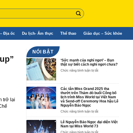
– Địa ốc
Du lịch- Ẩm thực
Thể thao
Giáo dục – Sức khỏe
NỔI BẬT
-up”
‘Sức mạnh của nghỉ ngơi’ – Bạn
thật sự biết cách nghỉ ngơi chưa?
ở
Chức năng bình luận bị tắt
‘Sức
mạnh
của
nghỉ
Các tân Miss Grand 2025 tha
ngơi’
thướt trên Thảm đỏ buổi Công bố
lịch trình Miss World tại Việt Nam
–
trở lại
và Send-off Ceremony Hoa hậu Lê
Bạn
Nguyễn Bảo Ngọc
 Chế
thật
sự
ở
Chức năng bình luận bị tắt
biết
Các
cách
tân
Lê Nguyễn Bảo Ngọc đại diện Việt
nghỉ
Miss
Nam tại Miss World 73
ngơi
Grand
ở
Chức năng bình luận bị tắt
chưa?