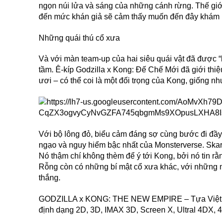
ngọn núi lửa và sáng của những cánh rừng. Thế giớ
đến mức khán giả sẽ cảm thấy muốn đến đây khám 
Những quái thú cổ xưa
Và với màn team-up của hai siêu quái vật đã được “
tầm. Ê-kíp Godzilla x Kong: Đế Chế Mới đã giới thiệ
ươi – có thể coi là một đối trọng của Kong, giống n
Với bộ lông đỏ, biểu cảm đáng sợ cùng bước đi đầy t
ngạo và nguy hiểm bậc nhất của Monsterverse. Skar 
Nó thậm chí không thèm để ý tới Kong, bởi nó tin rằ
Rỗng còn có những bí mật cổ xưa khác, với những m
thắng.
GODZILLA x KONG: THE NEW EMPIRE – Tựa Việt: God
định dạng 2D, 3D, IMAX 3D, Screen X, Ultral 4DX, 