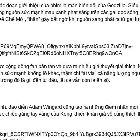
ác đoạn giới thiệu của phim là màn biến đổi của Godzilla. Siêu 
cùng nguồn sức mạnh màu xanh phát sáng trên các gai dọc sống 
Đế Chế Mới, “thần” gây bất ngờ khi nguồn sáng phát ra từ gai lư
 cộng đồng fan bàn tán và đưa ra nhiều giả thuyết giải thích. 
n sức mạnh khổng lồ khác, thậm chí “át vía” cả năng lượng ng
ợng đó là gì, đến từ đâu, tất cả vẫn còn là ẩn số.
mạnh, đạo diễn Adam Wingard cũng tạo ra những điểm nhấn mớ
er, chiếc găng tay vàng của Kong khiến khán giả vô cùng thích t