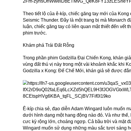
Theo tiết lộ của ê-kíp, chiếc găng tay mới của Kong
Seismic Thunder. Đây là một trang bị mà Monarch đặ
luận, chiếc găng tay có liên quan mật thiết đến vết
phim trước.
Khám phá Trái Đất Rỗng
Trong phần phim Godzilla Đại Chiến Kong, khán giả
vùng đất thú vị này trong một vài khoảnh khắc khi
Godzilla x Kong: Đế Chế Mới, khán giả sẽ được đắm
Ê-kíp chia sẻ, đạo diễn Adam Wingard luôn muốn ma
dưới hình dạng một hang động nào đó. Và như thế, 
cưc kỳ rộng lớn, choáng ngợp. Cả bầu trời và mặt đấ
Wingard muốn sử dụng những màu sắc tươi sáng hơn.