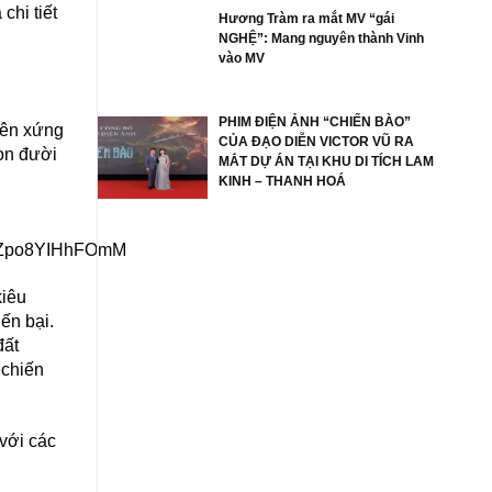
hi tiết
Hương Tràm ra mắt MV “gái
NGHỆ”: Mang nguyên thành Vinh
vào MV
PHIM ĐIỆN ẢNH “CHIẾN BÀO”
tên xứng
CỦA ĐẠO DIỄN VICTOR VŨ RA
con đười
MẮT DỰ ÁN TẠI KHU DI TÍCH LAM
KINH – THANH HOÁ
kiêu
ến bại.
đất
 chiến
với các