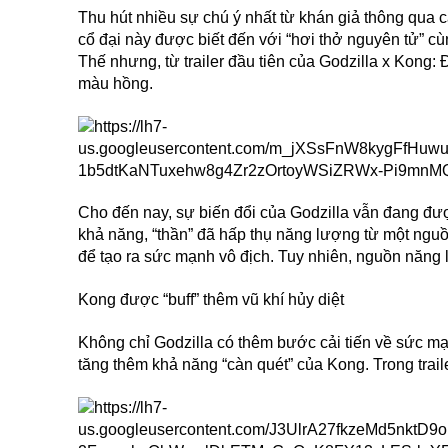
Thu hút nhiều sự chú ý nhất từ khán giả thông qua c
cổ đại này được biết đến với “hơi thở nguyên tử” 
Thế nhưng, từ trailer đầu tiên của Godzilla x Kong: 
màu hồng.
Cho đến nay, sự biến đổi của Godzilla vẫn đang được
khả năng, “thần” đã hấp thụ năng lượng từ một nguồ
để tạo ra sức mạnh vô địch. Tuy nhiên, nguồn năng lư
Kong được “buff” thêm vũ khí hủy diệt
Không chỉ Godzilla có thêm bước cải tiến về sức 
tăng thêm khả năng “càn quét” của Kong. Trong trail