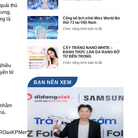
2025
Lê
quái thú
tha
Nguyễn
thướt
lưng.
Bảo
trên
Ngọc
Công bố lịch trình Miss World lần
ng là
Thảm
đại
thứ 73 tại Việt Nam
đỏ
diện
buổi
ở
Chức năng bình luận bị tắt
Việt
Công
Công
Nam
bố
bố
tại
lịch
lịch
Miss
trình
trình
CẤY TRẮNG NANO WHITE –
World
Miss
Miss
ĐÁNH THỨC LÀN DA RẠNG RỠ
73
World
TỪ BÊN TRONG
World
tại
lần
ở
Chức năng bình luận bị tắt
Nhiều
Việt
thứ
CẤY
Nam
73
TRẮNG
uyên tử
và
tại
NANO
Send-
Việt
WHITE
BẠN NÊN XEM
off
Nam
–
Ceremony
ĐÁNH
Hoa
THỨC
hậu
LÀN
Lê
DA
i nhằm
Nguyễn
RẠNG
Bảo
hú.
RỠ
Ngọc
TỪ
BÊN
TRONG