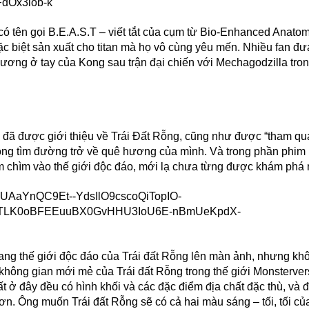
 có tên gọi B.E.A.S.T – viết tắt của cụm từ Bio-Enhanced Anato
c biệt sản xuất cho titan mà họ vô cùng yêu mến. Nhiều fan đư
 thương ở tay của Kong sau trận đại chiến với Mechagodzilla tro
 đã được giới thiệu về Trái Đất Rỗng, cũng như được “tham qu
 Kong tìm đường trở về quê hương của mình. Và trong phần phim
 chìm vào thế giới độc đáo, mới lạ chưa từng được khám phá 
ng thế giới độc đáo của Trái đất Rỗng lên màn ảnh, nhưng kh
không gian mới mẻ của Trái đất Rỗng trong thế giới Monsterver
t ở đây đều có hình khối và các đặc điểm địa chất đặc thù, và 
 Ông muốn Trái đất Rỗng sẽ có cả hai màu sáng – tối, tối củ