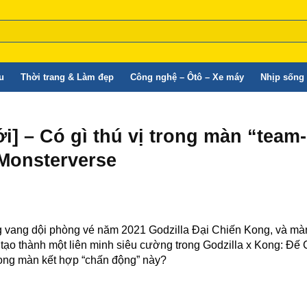
u
Thời trang & Làm đẹp
Công nghệ – Ôtô – Xe máy
Nhịp sống 
i] – Có gì thú vị trong màn “team
 Monsterverse
g vang dội phòng vé năm 2021 Godzilla Đại Chiến Kong, và màn 
 tạo thành một liên minh siêu cường trong Godzilla x Kong: Đế
rong màn kết hợp “chấn động” này?