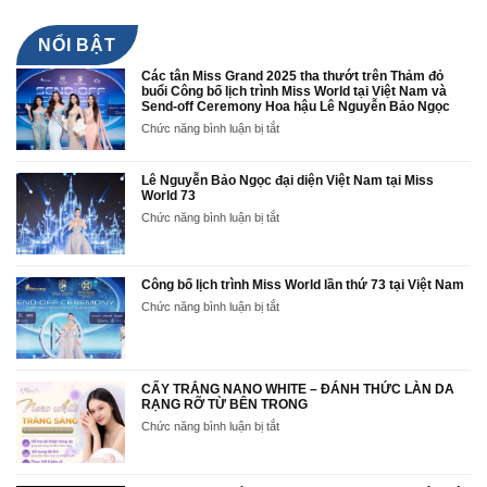
NỔI BẬT
Các tân Miss Grand 2025 tha thướt trên Thảm đỏ
buổi Công bố lịch trình Miss World tại Việt Nam và
Send-off Ceremony Hoa hậu Lê Nguyễn Bảo Ngọc
ở
Chức năng bình luận bị tắt
Các
tân
Miss
Lê Nguyễn Bảo Ngọc đại diện Việt Nam tại Miss
Grand
World 73
2025
ở
Chức năng bình luận bị tắt
tha
Lê
thướt
Nguyễn
trên
Bảo
Thảm
Ngọc
Công bố lịch trình Miss World lần thứ 73 tại Việt Nam
đỏ
đại
ở
Chức năng bình luận bị tắt
buổi
diện
Công
Công
Việt
bố
bố
Nam
lịch
lịch
tại
trình
trình
Miss
Miss
CẤY TRẮNG NANO WHITE – ĐÁNH THỨC LÀN DA
Miss
World
RẠNG RỠ TỪ BÊN TRONG
World
World
73
lần
tại
ở
Chức năng bình luận bị tắt
thứ
Việt
CẤY
73
Nam
TRẮNG
tại
và
NANO
Việt
Send-