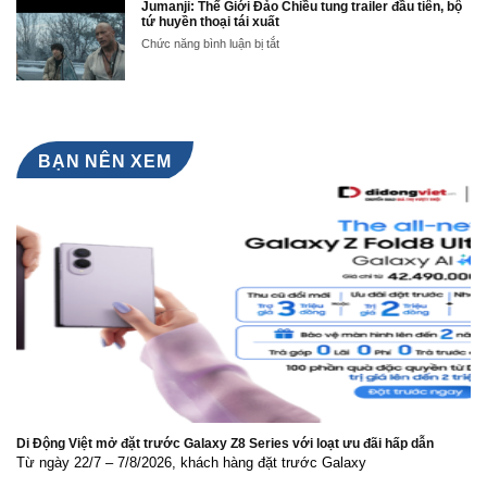
WHITE
Jumanji: Thế Giới Đảo Chiều tung trailer đầu tiên, bộ
Nam
off
–
tứ huyền thoại tái xuất
Ceremony
ĐÁNH
ở
Chức năng bình luận bị tắt
Hoa
THỨC
Jumanji:
hậu
LÀN
Thế
Lê
DA
Giới
Nguyễn
RẠNG
Đảo
Bảo
RỠ
Chiều
Ngọc
TỪ
tung
BÊN
trailer
BẠN NÊN XEM
TRONG
đầu
tiên,
bộ
tứ
huyền
thoại
tái
xuất
Di Động Việt mở đặt trước Galaxy Z8 Series với loạt ưu đãi hấp dẫn
Từ ngày 22/7 – 7/8/2026, khách hàng đặt trước Galaxy