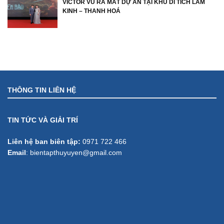
VICTOR VŨ RA MẮT DỰ ÁN TẠI KHU DI TÍCH LAM
KINH – THANH HOÁ
THÔNG TIN LIÊN HỆ
TIN TỨC VÀ GIẢI TRÍ
Liên hệ ban biên tập:
0971 722 466
Email
:
bientapthuyuyen@gmail.com