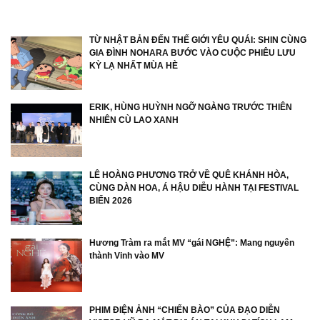
TỪ NHẬT BẢN ĐẾN THẾ GIỚI YÊU QUÁI: SHIN CÙNG
GIA ĐÌNH NOHARA BƯỚC VÀO CUỘC PHIÊU LƯU
KỲ LẠ NHẤT MÙA HÈ
ERIK, HÙNG HUỲNH NGỠ NGÀNG TRƯỚC THIÊN
NHIÊN CÙ LAO XANH
LÊ HOÀNG PHƯƠNG TRỞ VỀ QUÊ KHÁNH HÒA,
CÙNG DÀN HOA, Á HẬU DIỄU HÀNH TẠI FESTIVAL
BIỂN 2026
Hương Tràm ra mắt MV “gái NGHỆ”: Mang nguyên
thành Vinh vào MV
PHIM ĐIỆN ẢNH “CHIẾN BÀO” CỦA ĐẠO DIỄN