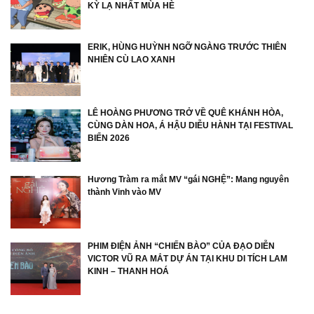
KỲ LẠ NHẤT MÙA HÈ
ERIK, HÙNG HUỲNH NGỠ NGÀNG TRƯỚC THIÊN
NHIÊN CÙ LAO XANH
LÊ HOÀNG PHƯƠNG TRỞ VỀ QUÊ KHÁNH HÒA,
CÙNG DÀN HOA, Á HẬU DIỄU HÀNH TẠI FESTIVAL
BIỂN 2026
Hương Tràm ra mắt MV “gái NGHỆ”: Mang nguyên
thành Vinh vào MV
PHIM ĐIỆN ẢNH “CHIẾN BÀO” CỦA ĐẠO DIỄN
VICTOR VŨ RA MẮT DỰ ÁN TẠI KHU DI TÍCH LAM
KINH – THANH HOÁ