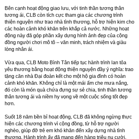
Bên cạnh hoạt động giao lưu, với tinh thần tương thân
tương ái, CLB còn tích cực tham gia các chương trình
thiện nguyện như trao nhà tình thương, hỗ trợ hiện kim cho
các hoàn cảnh khó khăn trên khắp cả nước. Những hoạt
động này đã góp phần xây dựng hình ảnh đẹp của cộng
đồng người chơi mô tô – văn minh, trách nhiệm và giàu
lòng nhân ái.
Vừa qua, CLB Moto Bình Tân tiếp tục hành trình lan tỏa
yêu thương bằng hoạt động thiện nguyện đầy ý nghĩa: trao
tặng căn nhà Đại đoàn kết cho một hộ gia đình có hoàn
cảnh khó khăn. Không chỉ là một mái ấm che mưa nắng,
đó còn là món quà chứa đựng sự sẻ chia, tinh thần tương
thân tương ái và niềm hy vọng về một cuộc sống tốt đẹp
hơn.
Suốt 18 năm bền bỉ hoạt động, CLB đã không ngừng thực
hiện các chương trình vì cộng đồng, từ hỗ trợ người
nghèo, giúp đỡ trẻ em khó khăn đến xây dựng nhà tình
thương. Hành trình ấy đã mang đến hàng triệu nụ cười,