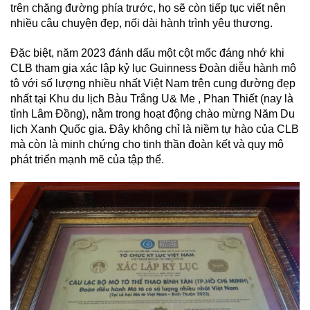
trên chặng đường phía trước, họ sẽ còn tiếp tục viết nên
nhiều câu chuyện đẹp, nối dài hành trình yêu thương.
Đặc biệt, năm 2023 đánh dấu một cột mốc đáng nhớ khi
CLB tham gia xác lập kỷ lục Guinness Đoàn diễu hành mô
tô với số lượng nhiều nhất Việt Nam trên cung đường đẹp
nhất tại Khu du lịch Bàu Trắng U& Me , Phan Thiết (nay là
tỉnh Lâm Đồng), nằm trong hoạt động chào mừng Năm Du
lịch Xanh Quốc gia. Đây không chỉ là niềm tự hào của CLB
mà còn là minh chứng cho tinh thần đoàn kết và quy mô
phát triển mạnh mẽ của tập thể.