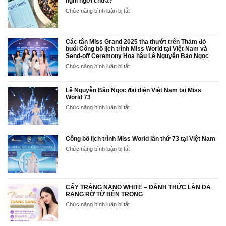
nghỉ ngơi chưa?
ở
Chức năng bình luận bị tắt
‘Sức
mạnh
của
nghỉ
Các tân Miss Grand 2025 tha thướt trên Thảm đỏ
ngơi’
buổi Công bố lịch trình Miss World tại Việt Nam và
Send-off Ceremony Hoa hậu Lê Nguyễn Bảo Ngọc
–
Bạn
ở
Chức năng bình luận bị tắt
thật
Các
sự
tân
biết
Miss
Lê Nguyễn Bảo Ngọc đại diện Việt Nam tại Miss
cách
Grand
World 73
nghỉ
2025
ở
Chức năng bình luận bị tắt
ngơi
tha
Lê
chưa?
thướt
Nguyễn
trên
Bảo
Thảm
Ngọc
Công bố lịch trình Miss World lần thứ 73 tại Việt Nam
đỏ
đại
ở
Chức năng bình luận bị tắt
buổi
diện
Công
Công
Việt
bố
bố
Nam
lịch
lịch
tại
trình
trình
Miss
Miss
CẤY TRẮNG NANO WHITE – ĐÁNH THỨC LÀN DA
Miss
World
RẠNG RỠ TỪ BÊN TRONG
World
World
73
lần
tại
ở
Chức năng bình luận bị tắt
thứ
Việt
CẤY
73
Nam
TRẮNG
tại
và