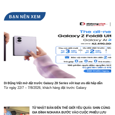
NANO
Việt
Send-
WHITE
Nam
off
–
Ceremony
ĐÁNH
Hoa
THỨC
BẠN NÊN XEM
hậu
LÀN
Lê
DA
Nguyễn
RẠNG
Bảo
RỠ
Ngọc
TỪ
BÊN
TRONG
Di Động Việt mở đặt trước Galaxy Z8 Series với loạt ưu đãi hấp dẫn
Từ ngày 22/7 – 7/8/2026, khách hàng đặt trước Galaxy
TỪ NHẬT BẢN ĐẾN THẾ GIỚI YÊU QUÁI: SHIN CÙNG
GIA ĐÌNH NOHARA BƯỚC VÀO CUỘC PHIÊU LƯU