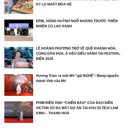
KỲ LẠ NHẤT MÙA HÈ
ERIK, HÙNG HUỲNH NGỠ NGÀNG TRƯỚC THIÊN
NHIÊN CÙ LAO XANH
LÊ HOÀNG PHƯƠNG TRỞ VỀ QUÊ KHÁNH HÒA,
CÙNG DÀN HOA, Á HẬU DIỄU HÀNH TẠI FESTIVAL
BIỂN 2026
Hương Tràm ra mắt MV “gái NGHỆ”: Mang nguyên
thành Vinh vào MV
PHIM ĐIỆN ẢNH “CHIẾN BÀO” CỦA ĐẠO DIỄN
VICTOR VŨ RA MẮT DỰ ÁN TẠI KHU DI TÍCH LAM
KINH – THANH HOÁ