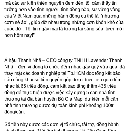
mà các sự kiện thiện nguyện đem đến, tôi cảm thấy tin
tưởng hơn vào tình người, tình đồng bào, sự vững vàng
của Việt Nam qua những hành động cụ thể là ‘’nhường
cơm sẻ áo’’, giúp đỡ nhau trong những cơn khốn khó của
cuộc đời. Tôi tin ngày mai là tương lai sáng sủa, tươi mới
hơn hôm nay!”
Á hậu Thanh Nhã – CEO công ty TNHH Lavender Thanh
Nhã – đơn vị đồng tổ chức đêm nhạc gây quỹ vừa qua, đã
thay mặt các doanh nghiệp tại Tp.HCM đọc tổng kết báo
cáo công khai số tiền quyên góp được trực tiếp qua đêm
nhạc là 65 triệu đồng, cam kết trao tặng thêm 435 triệu
đồng để thực hiện được việc xây dựng 5 căn nhà tình
thương tại địa bàn huyện Bù Gia Mập, dự kiến mỗi căn
nhà tình thương được dự toán kinh phí khoảng 100tr
đồng/căn.
Số tiền này được các đơn vị tổ chức, tài trợ, đồng hành
chính thức với ‘’Mái ấm tình thương’’ là
Tập đoàn Kim