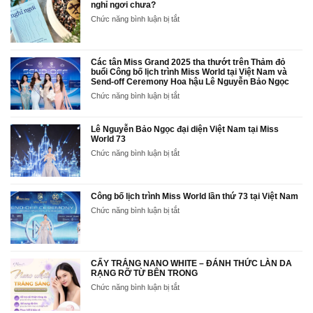
nghỉ ngơi chưa?
ở
Chức năng bình luận bị tắt
‘Sức
mạnh
của
nghỉ
Các tân Miss Grand 2025 tha thướt trên Thảm đỏ
ngơi’
buổi Công bố lịch trình Miss World tại Việt Nam và
Send-off Ceremony Hoa hậu Lê Nguyễn Bảo Ngọc
–
Bạn
ở
Chức năng bình luận bị tắt
thật
Các
sự
tân
biết
Miss
Lê Nguyễn Bảo Ngọc đại diện Việt Nam tại Miss
cách
Grand
World 73
nghỉ
2025
ở
Chức năng bình luận bị tắt
ngơi
tha
Lê
chưa?
thướt
Nguyễn
trên
Bảo
Thảm
Ngọc
Công bố lịch trình Miss World lần thứ 73 tại Việt Nam
đỏ
đại
ở
Chức năng bình luận bị tắt
buổi
diện
Công
Công
Việt
bố
bố
Nam
lịch
lịch
tại
trình
trình
Miss
Miss
CẤY TRẮNG NANO WHITE – ĐÁNH THỨC LÀN DA
Miss
World
RẠNG RỠ TỪ BÊN TRONG
World
World
73
lần
tại
ở
Chức năng bình luận bị tắt
thứ
Việt
CẤY
73
Nam
TRẮNG