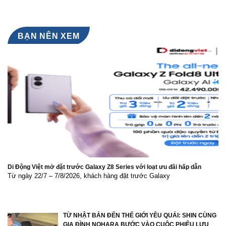
tại
và
NANO
Việt
Send-
WHITE
Nam
off
–
Ceremony
ĐÁNH
Hoa
THỨC
BẠN NÊN XEM
hậu
LÀN
Lê
DA
Nguyễn
RẠNG
Bảo
RỠ
Ngọc
TỪ
BÊN
TRONG
Di Động Việt mở đặt trước Galaxy Z8 Series với loạt ưu đãi hấp dẫn
Từ ngày 22/7 – 7/8/2026, khách hàng đặt trước Galaxy
TỪ NHẬT BẢN ĐẾN THẾ GIỚI YÊU QUÁI: SHIN CÙNG
GIA ĐÌNH NOHARA BƯỚC VÀO CUỘC PHIÊU LƯU