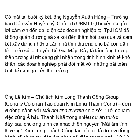
Có mặt tại buổi ký kết, ông Nguyễn Xuân Hùng – Trưởng
ban Dân vận Huyện uỷ, Chủ tịch UBMTTQ huyện đã gửi
lời cảm ơn đến đại diện các doanh nghiệp tại Tp.HCM đã
không quản đường sá xa xôi đến thăm hỏi trao quà và cam
kết xây dựng những căn nhà tình thương cho bà con dân
tộc thiểu số tại huyện Bù Gia Mập. Đây là tấm lòng tương
thân tương ái rất đáng ghi nhận trong tình hình kinh tế khó
khăn, các doanh nghiệp phải đối mặt với những bài toán
kinh tế cam go trên thị trường.
Ông Lê Kim – Chủ tịch Kim Long Thành Công Group
(Công ty Cổ phần Tập đoàn Kim Long Thành Công) – đơn
vị đồng hành với
Mái ấm tình thương
chia sẻ: ‘’ Tôi đã làm
việc cùng Á hậu Thanh Nhã trong nhiều dự án trước
đây, sau chương trình ca nhạc thiện nguyện ‘Mái ấm tình
thương’, Kim Long Thành Công lại tiếp tục là đơn vị đồng