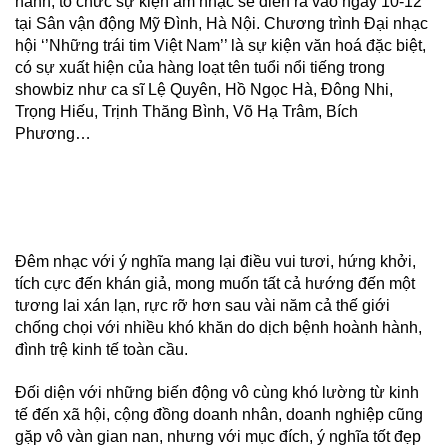
hành, tổ chức sự kiện âm nhạc sẽ diễn ra vào ngày 10-12
tại Sân vận động Mỹ Đình, Hà Nội. Chương trình Đại nhạc
hội ‘’Những trái tim Việt Nam’’ là sự kiện văn hoá đặc biệt,
có sự xuất hiện của hàng loạt tên tuổi nổi tiếng trong
showbiz như ca sĩ Lệ Quyên, Hồ Ngọc Hà, Đông Nhi,
Trọng Hiếu, Trịnh Thăng Bình, Võ Hạ Trâm, Bích
Phương…
Đêm nhạc với ý nghĩa mang lại điều vui tươi, hứng khởi,
tích cực đến khán giả, mong muốn tất cả hướng đến một
tương lai xán lạn, rực rỡ hơn sau vài năm cả thế giới
chống chọi với nhiều khó khăn do dịch bệnh hoành hành,
đình trệ kinh tế toàn cầu.
Đối diện với những biến động vô cùng khó lường từ kinh
tế đến xã hội, cộng đồng doanh nhân, doanh nghiệp cũng
gặp vô vàn gian nan, nhưng với mục đích, ý nghĩa tốt đẹp